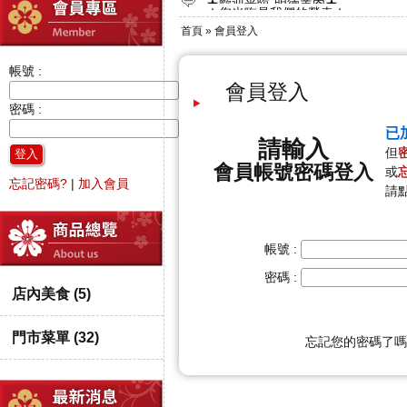
★您光臨是我們的榮幸★
★~歡迎光臨本站~★
首頁
» 會員登入
★....明德羊肉,是岡山羊肉料理最有名
★...每月推出新菜色~設低溫宅配送服
帳號 :
★歡迎光臨-明德羊肉★
會員登入
密碼 :
已
請輸入
但
登入
會員帳號
密碼登入
或
忘記密碼?
|
加入會員
請點
帳號 :
密碼 :
店內美食 (5)
門市菜單 (32)
忘記您的密碼了嗎